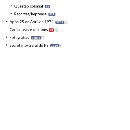
Questão colonial
48
Recortes/Imprensa
421
Após 25 de Abril de 1974
5261
I
Caricaturas e cartoons
33
I
Fotografias
21885
I
Secretário-Geral do PS
1380
I