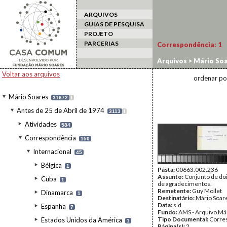
ARQUIVOS
GUIAS DE PESQUISA
PROJETO
PARCERIAS
Correspondência:
1
Arquivos
>
Mário Soa
Mollet, Guy
Voltar aos arquivos
ordenar po
Mário Soares
31672
I
Antes de 25 de Abril de 1974
3113
I
Atividades
584
Correspondência
150
Internacional
45
Bélgica
1
Pasta:
00663.002.236
Assunto:
Conjunto de doi
Cuba
1
de agradecimentos.
Remetente:
Guy Mollet
Dinamarca
1
Destinatário:
Mário Soar
Data:
s.d.
Espanha
7
Fundo:
AMS - Arquivo Má
Tipo Documental:
Corre
Estados Unidos da América
1
Página(s):
2