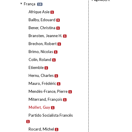
França
18
Afrique Asie
1
Bailby, Edouard
3
Bener, Christina
1
Bransten, Jeanne H.
1
Brechon, Robert
1
Brimo, Nicolas
1
Colin, Roland
1
Etiemble
1
Hernu, Charles
1
Mauro, Frédéric
1
Mendès-France, Pierre
1
Miterrand, François
1
Mollet, Guy
1
Partido Socialista Francês
1
Rocard, Michel
1