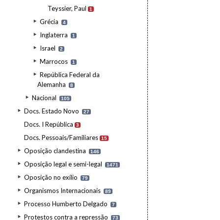
Teyssier, Paul
1
Grécia
4
Inglaterra
1
Israel
2
Marrocos
1
República Federal da
Alemanha
8
Nacional
105
Docs. Estado Novo
27
Docs. I República
3
Docs. Pessoais/Familiares
15
Oposição clandestina
146
Oposição legal e semi-legal
1471
Oposição no exílio
79
Organismos Internacionais
89
Processo Humberto Delgado
7
Protestos contra a repressão
73