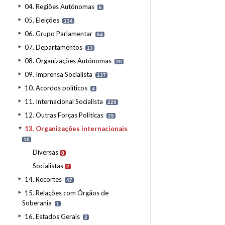
04. Regiões Autónomas
6
05. Eleições
134
06. Grupo Parlamentar
64
07. Departamentos
13
08. Organizações Autónomas
20
09. Imprensa Socialista
137
10. Acordos políticos
4
11. Internacional Socialista
229
12. Outras Forças Políticas
25
13. Organizações internacionais
10
Diversas
8
Socialistas
2
14. Recortes
47
15. Relações com Órgãos de
Soberania
1
16. Estados Gerais
2