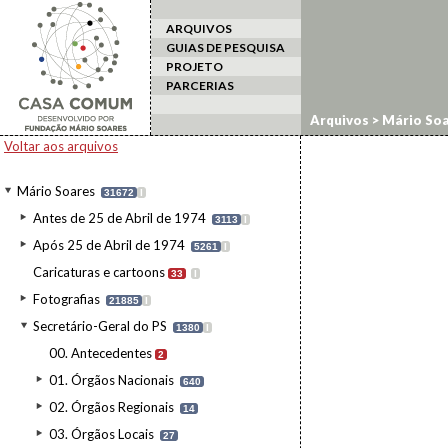
ARQUIVOS
GUIAS DE PESQUISA
PROJETO
PARCERIAS
Arquivos
>
Mário Soa
Voltar aos arquivos
Mário Soares
31672
I
Antes de 25 de Abril de 1974
3113
I
Após 25 de Abril de 1974
5261
I
Caricaturas e cartoons
33
I
Fotografias
21885
I
Secretário-Geral do PS
1380
I
00. Antecedentes
2
01. Órgãos Nacionais
640
02. Órgãos Regionais
14
03. Órgãos Locais
27