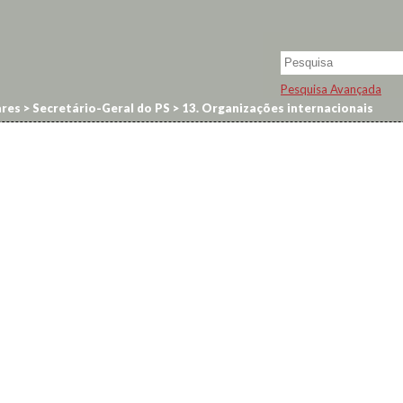
Pesquisa Avançada
res
>
Secretário-Geral do PS
>
13. Organizações internacionais