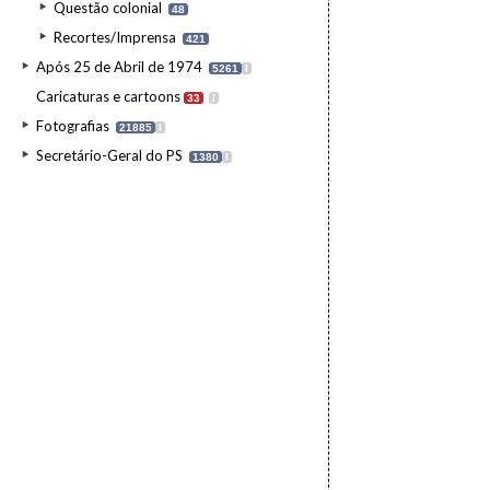
Questão colonial
48
Recortes/Imprensa
421
Após 25 de Abril de 1974
5261
I
Caricaturas e cartoons
33
I
Fotografias
21885
I
Secretário-Geral do PS
1380
I