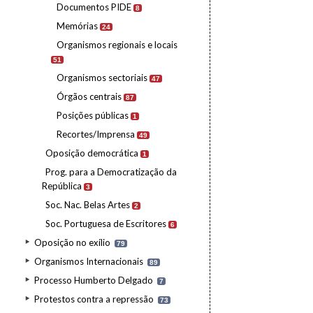
Documentos PIDE
8
Memórias
24
Organismos regionais e locais
51
Organismos sectoriais
47
Órgãos centrais
87
Posições públicas
1
Recortes/Imprensa
49
Oposição democrática
1
Prog. para a Democratização da
República
3
Soc. Nac. Belas Artes
2
Soc. Portuguesa de Escritores
6
Oposição no exílio
79
Organismos Internacionais
89
Processo Humberto Delgado
7
Protestos contra a repressão
73