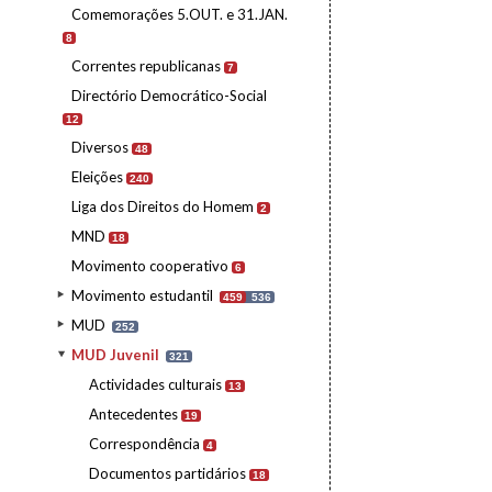
Comemorações 5.OUT. e 31.JAN.
8
Correntes republicanas
7
Directório Democrático-Social
12
Diversos
48
Eleições
240
Liga dos Direitos do Homem
2
MND
18
Movimento cooperativo
6
Movimento estudantil
459
536
MUD
252
MUD Juvenil
321
Actividades culturais
13
Antecedentes
19
Correspondência
4
Documentos partidários
18