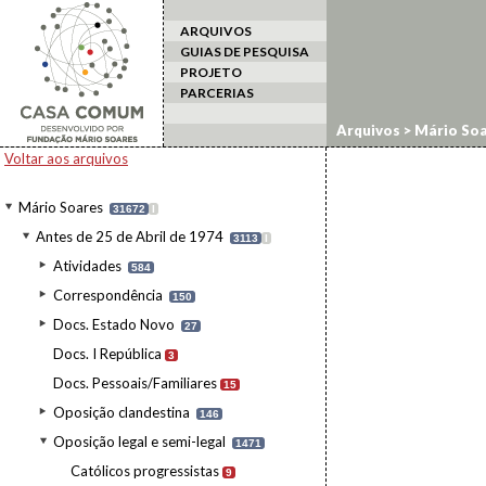
ARQUIVOS
GUIAS DE PESQUISA
PROJETO
PARCERIAS
Arquivos
>
Mário Soa
Voltar aos arquivos
Mário Soares
31672
I
Antes de 25 de Abril de 1974
3113
I
Atividades
584
Correspondência
150
Docs. Estado Novo
27
Docs. I República
3
Docs. Pessoais/Familiares
15
Oposição clandestina
146
Oposição legal e semi-legal
1471
Católicos progressistas
9