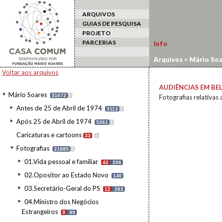
ARQUIVOS
GUIAS DE PESQUISA
PROJETO
PARCERIAS
Info
Arquivos
>
Mário Soa
Voltar aos arquivos
AUDIÊNCIAS EM BE
Mário Soares
31672
I
Fotografias relativas
Antes de 25 de Abril de 1974
3113
I
Após 25 de Abril de 1974
5261
I
Caricaturas e cartoons
33
I
Fotografias
21885
I
01.Vida pessoal e familiar
42
206
02.Opositor ao Estado Novo
140
03.Secretário-Geral do PS
12
283
04.Ministro dos Negócios
Estrangeiros
9
89