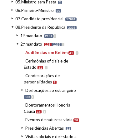
05.Ministro sem Pasta
2
06.Primeiro-Ministro
90
07.Candidato presidencial
17661
08.Presidente da República
3338
1.º mandato
2101
I
2.º mandato
123
1237
I
Audiências em Belém
41
I
Cerimónias oficiais e de
Estado
31
I
Condecorações de
personalidades
2
Deslocações ao estrangeiro
863
I
Doutoramentos Honoris
Causa
15
I
Eventos de natureza vária
26
Presidências Abertas
22
Visitas oficiais e de Estado a