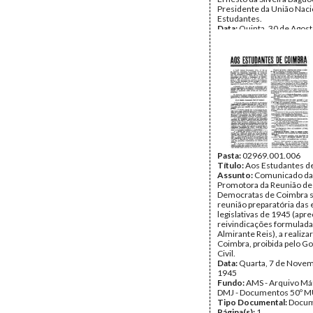
Presidente da União Naci
Estudantes.
Data:
Quinta, 30 de Agos
Fundo:
AMS - Arquivo Már
DMJ - Documentos 50º M
Tipo Documental:
Docum
Página(s):
1
Pasta:
02969.001.006
Título:
Aos Estudantes d
Assunto:
Comunicado da
Promotora da Reunião de
Democratas de Coimbra s
reunião preparatória das 
legislativas de 1945 (apr
reivindicações formulada
Almirante Reis), a realiza
Coimbra, proibida pelo G
Civil.
Data:
Quarta, 7 de Nove
1945
Fundo:
AMS - Arquivo Már
DMJ - Documentos 50º M
Tipo Documental:
Docum
Página(s):
1