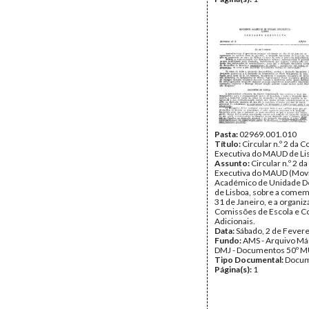
Pasta:
02969.001.010
Título:
Circular n.º 2 da 
Executiva do MAUD de Li
Assunto:
Circular n.º 2 
Executiva do MAUD (Mo
Académico de Unidade D
de Lisboa, sobre a come
31 de Janeiro, e a organi
Comissões de Escola e 
Adicionais.
Data:
Sábado, 2 de Fever
Fundo:
AMS - Arquivo Már
DMJ - Documentos 50º M
Tipo Documental:
Docum
Página(s):
1