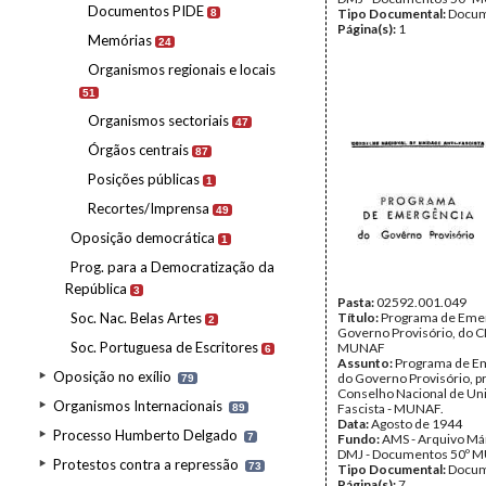
Documentos PIDE
Tipo Documental:
Docum
8
Página(s):
1
Memórias
24
Organismos regionais e locais
51
Organismos sectoriais
47
Órgãos centrais
87
Posições públicas
1
Recortes/Imprensa
49
Oposição democrática
1
Prog. para a Democratização da
República
3
Pasta:
02592.001.049
Soc. Nac. Belas Artes
Título:
Programa de Eme
2
Governo Provisório, do 
Soc. Portuguesa de Escritores
MUNAF
6
Assunto:
Programa de E
Oposição no exílio
do Governo Provisório, p
79
Conselho Nacional de Uni
Organismos Internacionais
Fascista - MUNAF.
89
Data:
Agosto de 1944
Processo Humberto Delgado
7
Fundo:
AMS - Arquivo Már
DMJ - Documentos 50º M
Protestos contra a repressão
73
Tipo Documental:
Docum
Página(s):
7