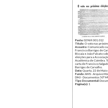
Pasta:
02969.001.012
Título:
O voto nas próxim
Assunto:
Comunicado sub
Francisco Barrigas de Car
Biscaia e João Falcato sob
eleições para a Associaçã
Académica de Coimbra. T
carta de Francisco Salgad
Barrigas de Carvalho.
Data:
Quarta, 22 de Maio
Fundo:
AMS - Arquivo Már
DMJ - Documentos 50º M
Tipo Documental:
Docum
Página(s):
1