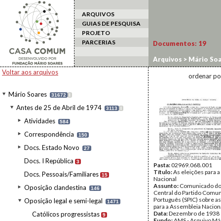
ARQUIVOS
GUIAS DE PESQUISA
PROJETO
PARCERIAS
Documentos:
19
Arquivos
>
Mário Soa
Antecedentes
Voltar aos arquivos
ordenar po
Mário Soares
31672
I
Antes de 25 de Abril de 1974
3113
I
Atividades
584
Correspondência
150
Docs. Estado Novo
27
Docs. I República
3
Pasta:
02969.068.001
Título:
As eleições para 
Docs. Pessoais/Familiares
15
Nacional
Assunto:
Comunicado do
Oposição clandestina
146
Central do Partido Comun
Português (SPIC) sobre as
Oposição legal e semi-legal
1471
para a Assembleia Nacion
Data:
Dezembro de 1938
Católicos progressistas
9
Fundo:
AMS - Arquivo Már