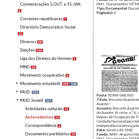
Comemorações 5.OUT. e 31.JAN.
DMJ - Documentos 50º M
Tipo Documental:
Docum
8
Página(s):
2
Correntes republicanas
7
Directório Democrático-Social
12
Diversos
48
Eleições
240
Liga dos Direitos do Homem
2
MND
18
Movimento cooperativo
6
Movimento estudantil
459
536
MUD
252
Pasta:
02969.068.003
Título:
Recorte da primei
MUD Juvenil
321
Avante!
Assunto:
Recorte da prim
Actividades culturais
13
do Avante, VI série, n.º 6,
Antecedentes
Depois da Ocupação de T
19
Unidade Nacional para Sal
Correspondência
Independência Ameaçada
4
Data:
Janeiro de 1942
Documentos partidários
Fundo:
AMS - Arquivo Már
18
DMJ - Documentos 50º M