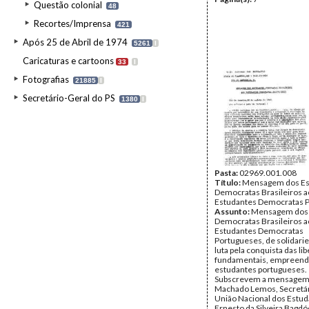
Questão colonial
48
Recortes/Imprensa
421
Após 25 de Abril de 1974
5261
I
Caricaturas e cartoons
33
I
Fotografias
21885
I
Secretário-Geral do PS
1380
I
Pasta:
02969.001.008
Título:
Mensagem dos Es
Democratas Brasileiros a
Estudantes Democratas 
Assunto:
Mensagem dos 
Democratas Brasileiros a
Estudantes Democratas
Portugueses, de solidari
luta pela conquista das li
fundamentais, empreendi
estudantes portugueses.
Subscrevem a mensagem
Machado Lemos, Secretár
União Nacional dos Estud
Ernesto da Silveira Bagd