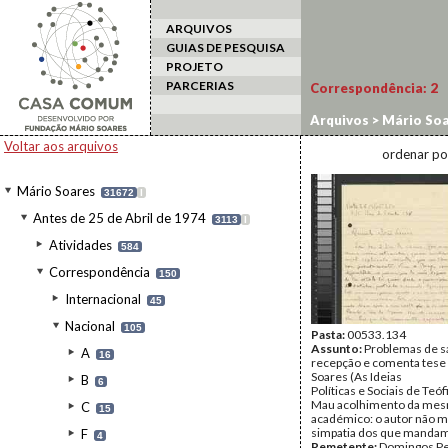
ARQUIVOS
GUIAS DE PESQUISA
PROJETO
PARCERIAS
Correspondência:
2
Arquivos
>
Mário Soa
Domingos
Voltar aos arquivos
ordenar po
Mário Soares
31672
I
Antes de 25 de Abril de 1974
3113
I
Atividades
584
Correspondência
150
Internacional
45
Nacional
105
Pasta:
00533.134
Assunto:
Problemas de s
A
16
recepção e comenta tese
Soares (As Ideias
B
6
Políticas e Sociais de Teóf
Mau acolhimento da mes
C
15
académico: o autor não 
simpatia dos que manda
F
4
Remetente:
Domingos Pe