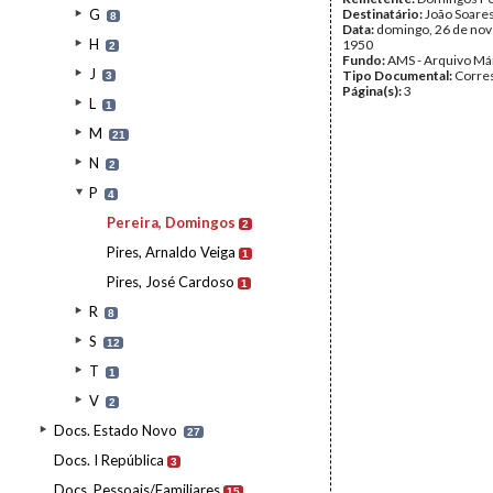
G
Destinatário:
João Soare
8
Data:
domingo, 26 de no
H
1950
2
Fundo:
AMS - Arquivo Má
J
Tipo Documental:
Corre
3
Página(s):
3
L
1
M
21
N
2
P
4
Pereira, Domingos
2
Pires, Arnaldo Veiga
1
Pires, José Cardoso
1
R
8
S
12
T
1
V
2
Docs. Estado Novo
27
Docs. I República
3
Docs. Pessoais/Familiares
15