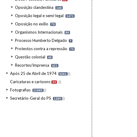
Oposição clandestina
146
Oposição legal e semi-legal
1471
Oposição no exílio
79
Organismos Internacionais
89
Processo Humberto Delgado
7
Protestos contra a repressão
73
Questão colonial
48
Recortes/Imprensa
421
Após 25 de Abril de 1974
5261
I
Caricaturas e cartoons
33
I
Fotografias
21885
I
Secretário-Geral do PS
1380
I