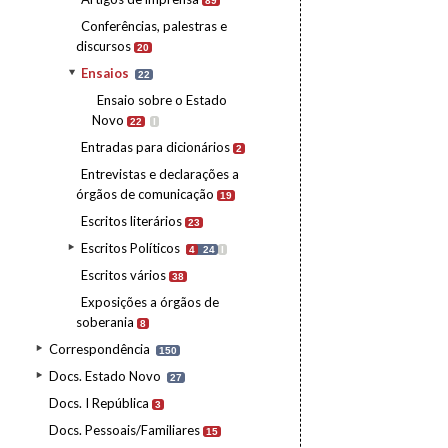
89
Conferências, palestras e
discursos
20
Ensaios
22
Ensaio sobre o Estado
Novo
22
I
Entradas para dicionários
2
Entrevistas e declarações a
órgãos de comunicação
19
Escritos literários
23
Escritos Políticos
4
24
I
Escritos vários
38
Exposições a órgãos de
soberania
8
Correspondência
150
Docs. Estado Novo
27
Docs. I República
3
Docs. Pessoais/Familiares
15