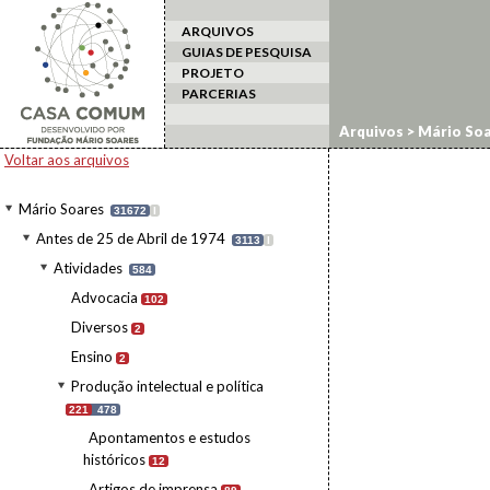
ARQUIVOS
GUIAS DE PESQUISA
PROJETO
PARCERIAS
Arquivos
>
Mário Soa
Voltar aos arquivos
Mário Soares
31672
I
Antes de 25 de Abril de 1974
3113
I
Atividades
584
Advocacia
102
Diversos
2
Ensino
2
Produção intelectual e política
221
478
Apontamentos e estudos
históricos
12
Artigos de imprensa