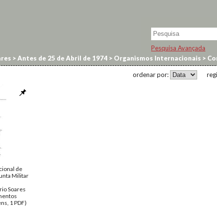
Pesquisa Avançada
res
>
Antes de 25 de Abril de 1974
>
Organismos Internacionais
>
Com
ordenar por:
reg
cional de
unta Militar
rio Soares
entos
ns, 1 PDF)