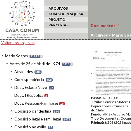
ARQUIVOS
GUIAS DE PESQUISA
PROJETO
PARCERIAS
Documentos:
1
Arquivos
>
Mário Soa
Voltar aos arquivos
Mário Soares
31672
I
Antes de 25 de Abril de 1974
3113
I
Atividades
584
Correspondência
150
Docs. Estado Novo
27
Docs. I República
3
Pasta:
02303.001
Título:
Comissão Interna
Docs. Pessoais/Familiares
15
Inquérito aos Crimes da J
do Chile
Oposição clandestina
146
Fundo:
AMS - Arquivo Má
Tipo Documental:
Docum
Oposição legal e semi-legal
1471
Página(s):
203 (202 Image
Oposição no exílio
79