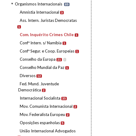
Organismos Internacionais
89
Amnistia Internacional
3
Ass. Intern. Juristas Democratas
1
Com. Inquérito Crimes Chile
1
Confª Intern. s/ Namíbia
1
Confª Segur. e Coop. Europeias
1
Conselho da Europa
21
I
Conselho Mundial da Paz
1
Diversos
12
Fed. Mund. Juventude
Democrática
2
Internacional Socialista
35
Mov. Comunista Internacional
2
Mov. Federalista Europeu
2
Oposições espanholas
5
União Internacional Advogados