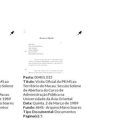
Pasta:
00401.015
 MS ao
Título:
Visita Oficial do PR MS ao
o Solene
Território de Macau: Sessão Solene
de Abertura do Curso de
 Macau
Administração Pública na
de 1989
Universidade da Ásia Oriental
o Soares
Data:
Quinta, 2 de Março de 1989
ntos
Fundo:
AMS - Arquivo Mário Soares
Tipo Documental:
Documentos
Página(s):
5