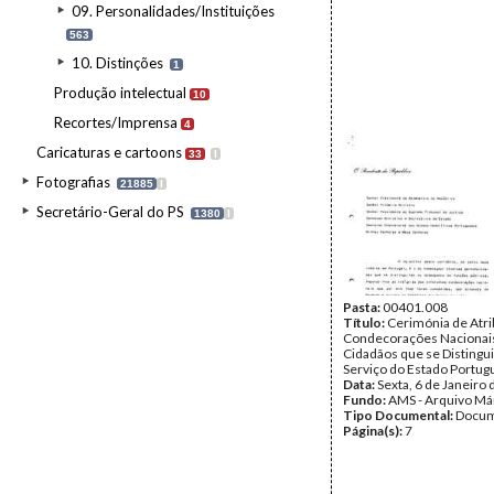
09. Personalidades/Instituições
563
10. Distinções
1
Produção intelectual
10
Recortes/Imprensa
4
Caricaturas e cartoons
33
I
Fotografias
21885
I
Secretário-Geral do PS
1380
I
Pasta:
00401.008
Título:
Cerimónia de Atri
Condecorações Nacionai
Cidadãos que se Distingu
Serviço do Estado Portug
Data:
Sexta, 6 de Janeiro
Fundo:
AMS - Arquivo Má
Tipo Documental:
Docum
Página(s):
7