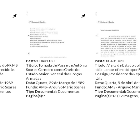
Pasta:
00401.021
Pasta:
00401.022
a do PR MS
Título:
Tomada de Posse de António
Título:
Visita de Estado do
recido às
Soares Carneiro como Chefe do
Itália: Jantar oferecido po
de
Estado-Maior General das Forças
Cossiga, Presidente da Rep
Armadas
Itália
 de 1989
Data:
Quarta, 29 de Março de 1989
Data:
Quarta, 5 de Abril de
rio Soares
Fundo:
AMS - Arquivo Mário Soares
Fundo:
AMS - Arquivo Mári
entos
Tipo Documental:
Documentos
Tipo Documental:
Docume
Página(s):
5
Página(s):
13 (12 Imagens, 