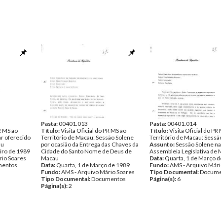
Pasta:
00401.013
Pasta:
00401.014
PR MS ao
Título:
Visita Oficial do PR MS ao
Título:
Visita Oficial do PR
ar oferecido
Território de Macau: Sessão Solene
Território de Macau: Sessã
au
por ocasião da Entrega das Chaves da
Assunto:
Sessão Solene na
iro de 1989
Cidade do Santo Nome de Deus de
Assembleia Legislativa de
rio Soares
Macau
Data:
Quarta, 1 de Março 
entos
Data:
Quarta, 1 de Março de 1989
Fundo:
AMS - Arquivo Mári
Fundo:
AMS - Arquivo Mário Soares
Tipo Documental:
Docume
Tipo Documental:
Documentos
Página(s):
6
Página(s):
2