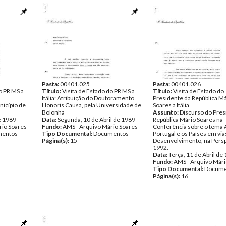
Pasta:
00401.025
Pasta:
00401.026
o PR MS a
Título:
Visita de Estado do PR MS a
Título:
Visita de Estado do
Itália: Atribuição do Doutoramento
Presidente da República M
nicípio de
Honoris Causa, pela Universidade de
Soares a Itália
Bolonha
Assunto:
Discurso do Pres
de 1989
Data:
Segunda, 10 de Abril de 1989
República Mário Soares na
rio Soares
Fundo:
AMS - Arquivo Mário Soares
Conferência sobre o tema 
entos
Tipo Documental:
Documentos
Portugal e os Países em via
Página(s):
15
Desenvolvimento, na Persp
1992.
Data:
Terça, 11 de Abril de
Fundo:
AMS - Arquivo Mári
Tipo Documental:
Docume
Página(s):
16