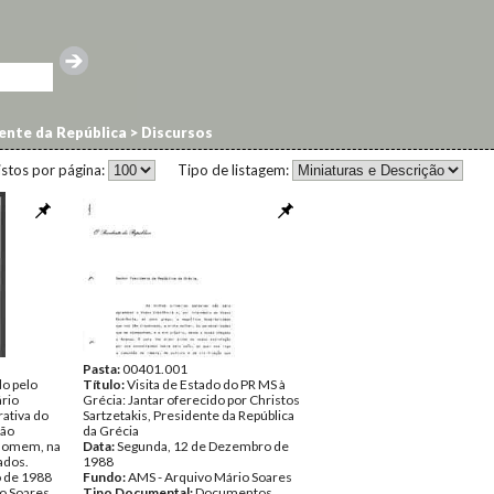
ente da República
>
Discursos
istos por página:
Tipo de listagem:
Pasta:
00401.001
do pelo
Título:
Visita de Estado do PR MS à
ário
Grécia: Jantar oferecido por Christos
ativa do
Sartzetakis, Presidente da República
ção
da Grécia
 Homem, na
Data:
Segunda, 12 de Dezembro de
ados.
1988
o de 1988
Fundo:
AMS - Arquivo Mário Soares
o Soares
Tipo Documental:
Documentos