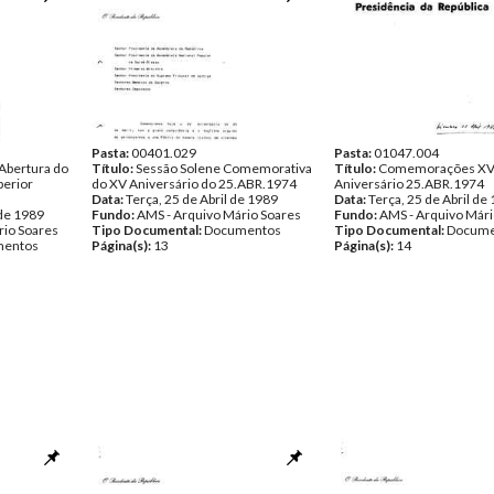
Pasta:
00401.029
Pasta:
01047.004
Abertura do
Título:
Sessão Solene Comemorativa
Título:
Comemorações X
perior
do XV Aniversário do 25.ABR.1974
Aniversário 25.ABR.1974
Data:
Terça, 25 de Abril de 1989
Data:
Terça, 25 de Abril de
 de 1989
Fundo:
AMS - Arquivo Mário Soares
Fundo:
AMS - Arquivo Mári
rio Soares
Tipo Documental:
Documentos
Tipo Documental:
Docume
entos
Página(s):
13
Página(s):
14