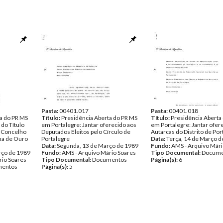
Pasta:
00401.017
Pasta:
00401.018
a do PR MS
Título:
Presidência Aberta do PR MS
Título:
Presidência Aberta
 do Título
em Portalegre: Jantar oferecido aos
em Portalegre: Jantar ofer
o Concelho
Deputados Eleitos pelo Círculo de
Autarcas do Distrito de Por
ha de Ouro
Portalegre
Data:
Terça, 14 de Março d
Data:
Segunda, 13 de Março de 1989
Fundo:
AMS - Arquivo Mári
rço de 1989
Fundo:
AMS - Arquivo Mário Soares
Tipo Documental:
Docume
rio Soares
Tipo Documental:
Documentos
Página(s):
6
entos
Página(s):
5