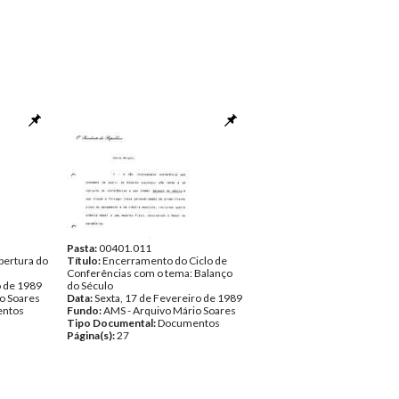
Pasta:
00401.011
bertura do
Título:
Encerramento do Ciclo de
Conferências com o tema: Balanço
o de 1989
do Século
o Soares
Data:
Sexta, 17 de Fevereiro de 1989
ntos
Fundo:
AMS - Arquivo Mário Soares
Tipo Documental:
Documentos
Página(s):
27