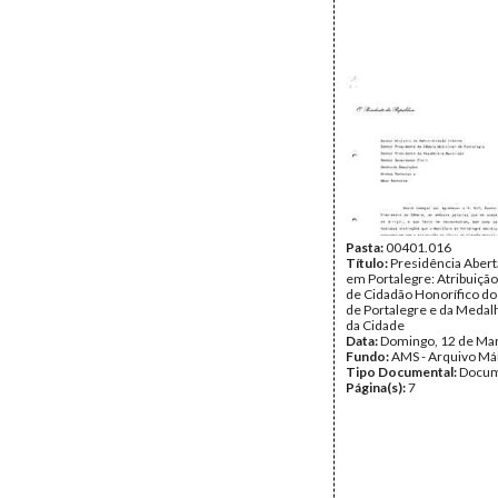
Pasta:
00401.016
Título:
Presidência Abert
em Portalegre: Atribuição
de Cidadão Honorífico d
de Portalegre e da Medal
da Cidade
Data:
Domingo, 12 de Ma
Fundo:
AMS - Arquivo Má
Tipo Documental:
Docum
Página(s):
7