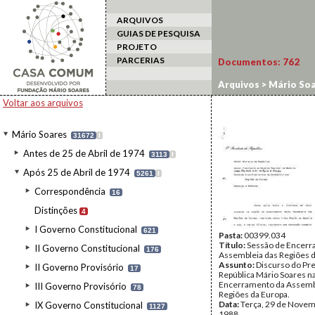
ARQUIVOS
GUIAS DE PESQUISA
PROJETO
PARCERIAS
Documentos:
762
Arquivos
>
Mário Soa
Voltar aos arquivos
Mário Soares
31672
I
Antes de 25 de Abril de 1974
3113
I
Após 25 de Abril de 1974
5261
I
Correspondência
16
Distinções
4
I Governo Constitucional
621
Pasta:
00399.034
Título:
Sessão de Encerr
II Governo Constitucional
176
Assembleia das Regiões 
Assunto:
Discurso do Pr
II Governo Provisório
17
República Mário Soares n
Encerramento da Assemb
III Governo Provisório
78
Regiões da Europa.
Data:
Terça, 29 de Novem
IX Governo Constitucional
1127
1988