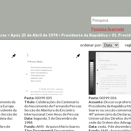
Pesquisa Avançada
res
>
Após 25 de Abril de 1974
>
Presidente da República
>
01. Presid
ordenar por:
reg
Pasta:
00399.035
Pasta:
00399.036
amento da
Título:
Celebrações do Centenário
Assunto:
Discurso proferi
da Europa
do Nascimento de Fernando Pessoa:
Presidente da República M
esidente da
Sessão de Abertura do Encontro
Soares na sessão comemor
a Sessão de
Internacional Cem Anos de Pessoa
40º aniversário da Declara
leia das
Data:
Segunda, 5 de Dezembro de
Universal dos Direitos do
1988
sede da Ordem dos Advog
bro de
Fundo:
AMS - Arquivo Mário Soares
Data:
sexta, 9 de dezembr
Tipo Documental:
Documentos
Fundo:
AMS - Arquivo Mári