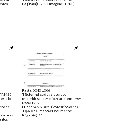
ntos
Página(s):
22 (21 Imagens, 1 PDF)
Pasta:
00401.006
 PR MS à
Título:
Índice dos discursos
resários
proferidos por Mário Soares em 1989
Data:
1989
bro de
Fundo:
AMS - Arquivo Mário Soares
Tipo Documental:
Documentos
o Soares
Página(s):
11
ntos