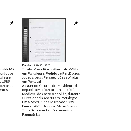
Pasta:
00401.019
 do PR MS
Título:
Presidência Aberta do PR MS
ecido aos
em Portalegre: Pedido de Perdão aos
talegre
Judeus, pelas Perseguições sofridas
e 1989
em Portugal
o Soares
Assunto:
Discurso do Presidente da
ntos
República Mário Soares na Judiaria
Medieval de Castelo de Vide, durante
a Presidência Aberta em Portalegre.
Data:
Sexta, 17 de Março de 1989
Fundo:
AMS - Arquivo Mário Soares
Tipo Documental:
Documentos
Página(s):
5