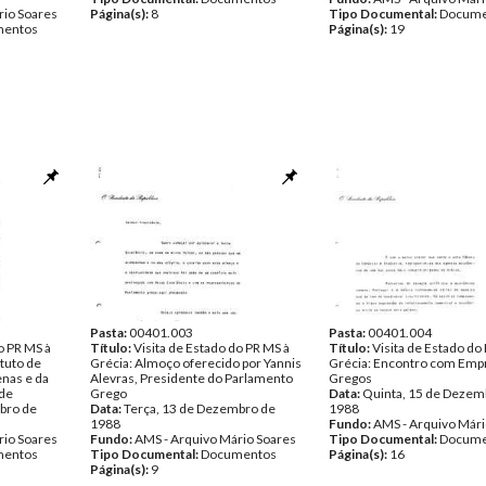
rio Soares
Página(s):
8
Tipo Documental:
Docume
entos
Página(s):
19
Pasta:
00401.003
Pasta:
00401.004
o PR MS à
Título:
Visita de Estado do PR MS à
Título:
Visita de Estado do
atuto de
Grécia: Almoço oferecido por Yannis
Grécia: Encontro com Emp
nas e da
Alevras, Presidente do Parlamento
Gregos
ade
Grego
Data:
Quinta, 15 de Dezem
bro de
Data:
Terça, 13 de Dezembro de
1988
1988
Fundo:
AMS - Arquivo Mári
rio Soares
Fundo:
AMS - Arquivo Mário Soares
Tipo Documental:
Docume
entos
Tipo Documental:
Documentos
Página(s):
16
Página(s):
9