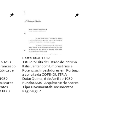
Pasta:
00401.023
 PR MS a
Título:
Visita de Estado do PR MS a
r Francesco
Itália: Jantar com Empresários e
ública de
Potenciais Investidores em Portugal,
a convite da COFINDUSTRIA
 1989
Data:
Quinta, 6 de Abril de 1989
o Soares
Fundo:
AMS - Arquivo Mário Soares
ntos
Tipo Documental:
Documentos
1 PDF)
Página(s):
7