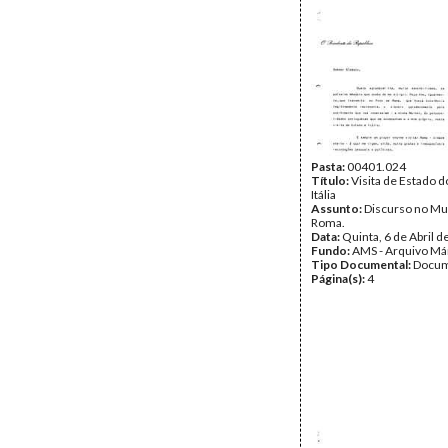
Pasta:
00401.024
Título:
Visita de Estado d
Itália
Assunto:
Discurso no Mu
Roma.
Data:
Quinta, 6 de Abril 
Fundo:
AMS - Arquivo Má
Tipo Documental:
Docum
Página(s):
4