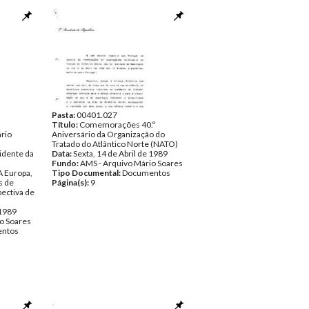
Pasta:
00401.027
Título:
Comemorações 40.º
ário
Aniversário da Organização do
Tratado do Atlântico Norte (NATO)
idente da
Data:
Sexta, 14 de Abril de 1989
Fundo:
AMS - Arquivo Mário Soares
A Europa,
Tipo Documental:
Documentos
s de
Página(s):
9
ectiva de
 1989
o Soares
ntos