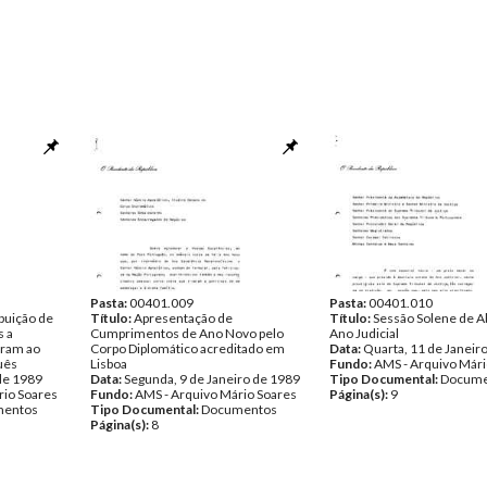
Pasta:
00401.009
Pasta:
00401.010
buição de
Título:
Apresentação de
Título:
Sessão Solene de A
s a
Cumprimentos de Ano Novo pelo
Ano Judicial
iram ao
Corpo Diplomático acreditado em
Data:
Quarta, 11 de Janeir
uês
Lisboa
Fundo:
AMS - Arquivo Mári
 de 1989
Data:
Segunda, 9 de Janeiro de 1989
Tipo Documental:
Docume
rio Soares
Fundo:
AMS - Arquivo Mário Soares
Página(s):
9
entos
Tipo Documental:
Documentos
Página(s):
8