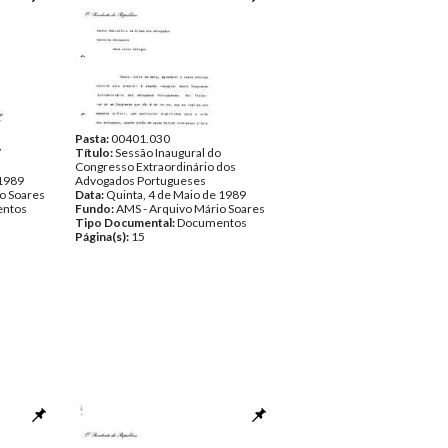
Pasta:
00401.030
V
Título:
Sessão Inaugural do
Congresso Extraordinário dos
 1989
Advogados Portugueses
o Soares
Data:
Quinta, 4 de Maio de 1989
ntos
Fundo:
AMS - Arquivo Mário Soares
Tipo Documental:
Documentos
Página(s):
15