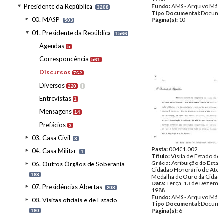
Presidente da República
Fundo:
AMS - Arquivo Má
3208
Tipo Documental:
Docum
00. MASP
Página(s):
10
503
01. Presidente da República
1566
Agendas
5
Correspondência
561
Discursos
762
Diversos
220
I
Entrevistas
1
Mensagens
14
Prefácios
3
03. Casa Civil
3
Pasta:
00401.002
04. Casa Militar
1
Título:
Visita de Estado d
Grécia: Atribuição do Est
06. Outros Órgãos de Soberania
Cidadão Honorário de Ate
183
Medalha de Ouro da Cid
Data:
Terça, 13 de Dezem
07. Presidências Abertas
208
1988
Fundo:
AMS - Arquivo Má
08. Visitas oficiais e de Estado
Tipo Documental:
Docum
Página(s):
6
180