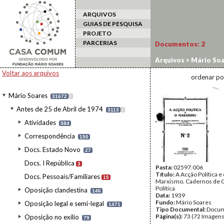
ARQUIVOS
GUIAS DE PESQUISA
PROJETO
PARCERIAS
Documentos:
2
Arquivos
>
Mário Soa
Internacional
Voltar aos arquivos
ordenar po
Mário Soares
31672
I
Antes de 25 de Abril de 1974
3113
I
Atividades
584
Correspondência
150
Docs. Estado Novo
27
Docs. I República
3
Pasta:
02597.006
Título:
A Acção Política e 
Docs. Pessoais/Familiares
15
Marxismo. Cadernos de C
Política
Oposição clandestina
146
Data:
1939
Fundo:
Mário Soares
Oposição legal e semi-legal
1471
Tipo Documental:
Docum
Página(s):
73 (72 Imagens
Oposição no exílio
79