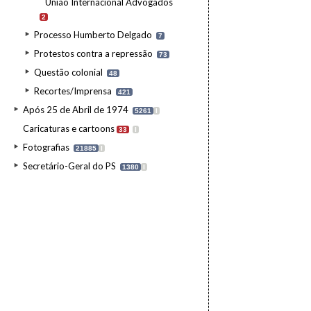
União Internacional Advogados
2
Processo Humberto Delgado
7
Protestos contra a repressão
73
Questão colonial
48
Recortes/Imprensa
421
Após 25 de Abril de 1974
5261
I
Caricaturas e cartoons
33
I
Fotografias
21885
I
Secretário-Geral do PS
1380
I