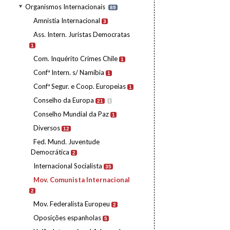
Organismos Internacionais
89
Amnistia Internacional
3
Ass. Intern. Juristas Democratas
1
Com. Inquérito Crimes Chile
1
Confª Intern. s/ Namíbia
1
Confª Segur. e Coop. Europeias
1
Conselho da Europa
21
I
Conselho Mundial da Paz
1
Diversos
12
Fed. Mund. Juventude
Democrática
2
Internacional Socialista
35
Mov. Comunista Internacional
2
Mov. Federalista Europeu
2
Oposições espanholas
5