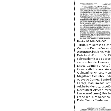
Tipo Documental:
Docum
Página(s):
1
Pasta:
02969.009.005
Título:
Em Defesa da Univ
Contra as Demissões e as
Assunto:
Circular n.º 9 
Distrital do Porto do MUD
sobre a demissão de prof
assistentes das Universi
Lisboa, Coimbra e Porto (
Gomes, Abel Salazar, Auré
Quintanilha, Aniceto Mon
Magalhães Godinho, Rodr
Azevedo Gomes, Bento d
Caraça, Joaquim dos Sant
Adabelto Mendo, Jorge De
Neves Real, Alfredo Pere
Laureano Gomes). Prisão
Francisco Salgado Zenha.
Data:
Quinta, 26 de Junh
Fundo:
AMS - Arquivo Már
DMJ - Documentos 50º M
Tipo Documental:
Docum