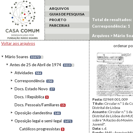
ARQUIVOS
GUIAS DE PESQUISA
Total de resultados:
PROJETO
PARCERIAS
Correspondência:
1
Arquivos
>
Mário Soa
Organismos regionais
Voltar aos arquivos
ordenar po
Mário Soares
31672
I
Antes de 25 de Abril de 1974
3113
I
Atividades
584
Correspondência
150
Docs. Estado Novo
27
Docs. I República
3
Pasta:
02969.001.009
Título:
Circular n.º 1 da 
Docs. Pessoais/Familiares
15
Distrital de Lisboa
Assunto:
Circular n.º 1 
Oposição clandestina
146
Distrital de Lisboa do MU
sobre "A Razão do Movim
Oposição legal e semi-legal
1471
Juvenil".
Data:
s.d.
Católicos progressistas
9
Fundo:
AMS - Arquivo Már