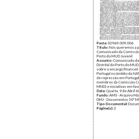
Página(s):
1
Pasta:
02969.009.006
Título:
Nós queremos a p
Comunicado da Comissão 
Porto do MUD Juvenil
Assunto:
Comunicado da
Distrital do Porto do MUD
sobre o encargo financei
Portugal no âmbito da NAT
de repressão em Portugal
membros da Comissão Ce
MND) e iniciativas em favo
Data:
Quarta, 9 de Abril 
Fundo:
AMS - Arquivo Már
DMJ - Documentos 50º M
Tipo Documental:
Docum
Página(s):
2