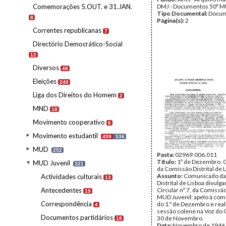
Comemorações 5.OUT. e 31.JAN.
DMJ - Documentos 50º M
Tipo Documental:
Docum
8
Página(s):
2
Correntes republicanas
7
Directório Democrático-Social
12
Diversos
48
Eleições
240
Liga dos Direitos do Homem
2
MND
18
Movimento cooperativo
6
Movimento estudantil
459
536
MUD
252
Pasta:
02969.006.011
Título:
1º de Dezembro.
MUD Juvenil
321
da Comissão Distrital de 
Assunto:
Comunicado da
Actividades culturais
13
Distrital de Lisboa divulg
Antecedentes
Circular nº 7, da Comissã
19
MUD Juvenil: apelo à c
Correspondência
do 1.º de Dezembro e real
4
sessão solene na Voz do 
Documentos partidários
30 de Novembro.
18
Data:
Novembro de 1946