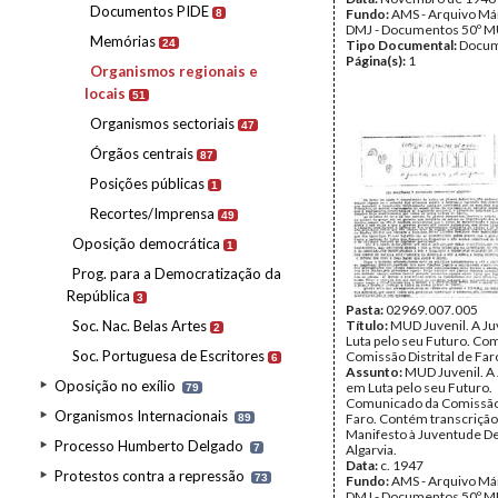
Documentos PIDE
Fundo:
AMS - Arquivo Már
8
DMJ - Documentos 50º M
Memórias
24
Tipo Documental:
Docum
Página(s):
1
Organismos regionais e
locais
51
Organismos sectoriais
47
Órgãos centrais
87
Posições públicas
1
Recortes/Imprensa
49
Oposição democrática
1
Prog. para a Democratização da
República
3
Pasta:
02969.007.005
Soc. Nac. Belas Artes
Título:
MUD Juvenil. A J
2
Luta pelo seu Futuro. Co
Soc. Portuguesa de Escritores
Comissão Distrital de Far
6
Assunto:
MUD Juvenil. A
Oposição no exílio
em Luta pelo seu Futuro.
79
Comunicado da Comissão 
Organismos Internacionais
Faro. Contém transcrição d
89
Manifesto à Juventude D
Processo Humberto Delgado
7
Algarvia.
Data:
c. 1947
Protestos contra a repressão
73
Fundo:
AMS - Arquivo Már
DMJ - Documentos 50º M