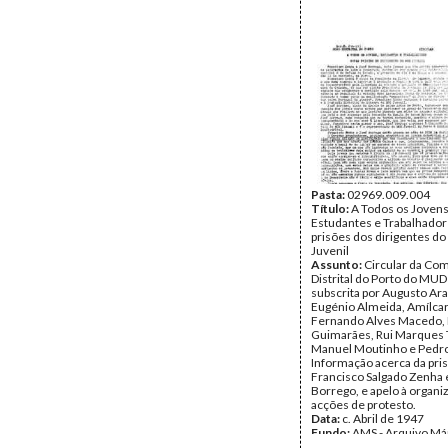
Pasta:
02969.009.004
Título:
A Todos os Jovens
Estudantes e Trabalhador
prisões dos dirigentes d
Juvenil
Assunto:
Circular da Co
Distrital do Porto do MUD 
subscrita por Augusto Ar
Eugénio Almeida, Amílcar
Fernando Alves Macedo, M
Guimarães, Rui Marques T
Manuel Moutinho e Pedro
Informação acerca da pri
Francisco Salgado Zenha 
Borrego, e apelo à organi
acções de protesto.
Data:
c. Abril de 1947
Fundo:
AMS - Arquivo Már
DMJ - Documentos 50º M