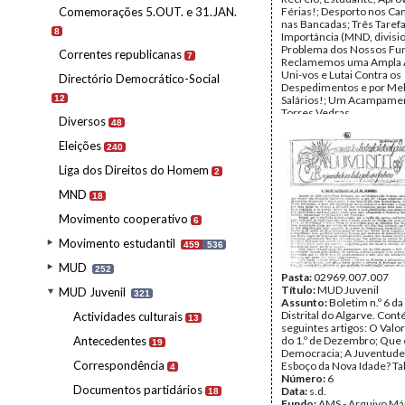
Comemorações 5.OUT. e 31.JAN.
Férias!; Desporto nos Ca
nas Bancadas; Três Taref
8
Importância (MND, divisi
Problema dos Nossos Fu
Correntes republicanas
7
Reclamemos uma Ampla A
Uni-vos e Lutai Contra os
Directório Democrático-Social
Despedimentos e por Me
12
Salários!; Um Acampame
Torres Vedras.
Diversos
48
Número:
1
Data:
s.d.
Eleições
240
Fundo:
AMS - Arquivo Már
DMJ - Documentos 50º M
Liga dos Direitos do Homem
2
Tipo Documental:
IMPR
Página(s):
4
MND
18
Movimento cooperativo
6
Movimento estudantil
459
536
MUD
252
Pasta:
02969.007.007
Título:
MUD Juvenil
MUD Juvenil
321
Assunto:
Boletim n.º 6 d
Distrital do Algarve. Con
Actividades culturais
13
seguintes artigos: O Valo
Antecedentes
do 1.º de Dezembro; Que 
19
Democracia; A Juventud
Correspondência
Esboço da Nova Idade? Ta
4
Número:
6
Documentos partidários
Data:
s.d.
18
Fundo:
AMS - Arquivo Már