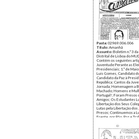
Pasta:
02969.006.006
Título:
Amanhã
Assunto:
Boletim n.º 3 d
Distrital de Lisboa do MUD
Contém os seguintes arti
Juventude Perante as Ele
Presidenciais; 1.º de Maio;
Luis Gomes, Candidato d
Candidato da Paz à Presid
República; Cantos da Juv
Jornada; Homenagem a B
Machado; Homens e Mul
Portugal!; Foram Presos
Amigos; Os Estudantes L
Libertação dos Seus Cole
Lutas pela Libertação dos
Presos; Continuemos a L
Frente, por Pão, Paz e Tra
Povo Português Luta pel
Mínimas; Na Conquista do
Paz e do Trabalho!, Lutand
Por Legal Revisão da Cons
Estudantes Lutam pelos 