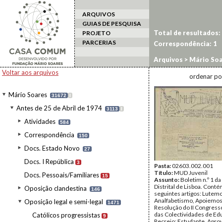
ARQUIVOS
GUIAS DE PESQUISA
Total de resultados:
PROJETO
PARCERIAS
Correspondência:
1
Arquivos
>
Mário Soa
Organismos regionais
Voltar aos arquivos
ordenar po
Mário Soares
31672
I
Antes de 25 de Abril de 1974
3113
I
Atividades
584
Correspondência
150
Docs. Estado Novo
27
Docs. I República
3
Pasta:
02603.002.001
Título:
MUD Juvenil
Docs. Pessoais/Familiares
15
Assunto:
Boletim n.º 1 d
Distrital de Lisboa. Conté
Oposição clandestina
146
seguintes artigos: Lutemo
Analfabetismo, Apoiemos
Oposição legal e semi-legal
1471
Resolução do II Congress
das Colectividades de Ed
Católicos progressistas
9
Recreio; Estudante, Aprov