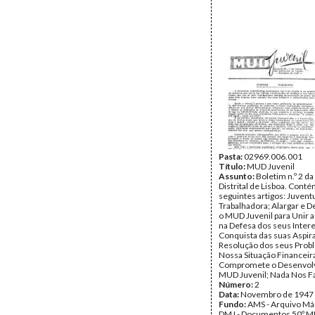
Pasta:
02969.006.001
Título:
MUD Juvenil
Assunto:
Boletim n.º 2 d
Distrital de Lisboa. Conté
seguintes artigos: Juven
Trabalhadora; Alargar e 
o MUD Juvenil para Unir 
na Defesa dos seus Inter
Conquista das suas Aspir
Resolução dos seus Prob
Nossa Situação Financeir
Compromete o Desenvol
MUD Juvenil; Nada Nos Fa
Número:
2
Data:
Novembro de 1947
Fundo:
AMS - Arquivo Már
DMJ - Documentos 50º M