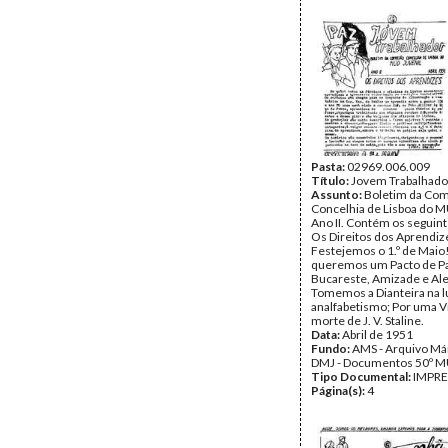
Pasta:
02969.006.009
Título:
Jovem Trabalhado
Assunto:
Boletim da Com
Concelhia de Lisboa do M
Ano II. Contém os seguint
Os Direitos dos Aprendiz
Festejemos o 1.º de Maio
queremos um Pacto de P
Bucareste, Amizade e Ale
Tomemos a Dianteira na lu
analfabetismo; Por uma Vi
morte de J. V. Staline.
Data:
Abril de 1951
Fundo:
AMS - Arquivo Már
DMJ - Documentos 50º M
Tipo Documental:
IMPR
Página(s):
4