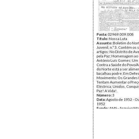
Direitos; Desmascaremo
Traidores.
Número:
3
Data:
Terça, 1 de Maio de
Fundo:
AMS - Arquivo Már
DMJ - Documentos 50º M
Tipo Documental:
IMPR
Página(s):
Pasta:
02969.009.008
6
Título:
Nossa Luta
Assunto:
Boletim do No
Juvenil, n.º 3. Contém os 
artigos: No Distrito de Av
pela Paz; Homenagem ao
António Luís Gomes; Um
Contra a Saúde do Povo/A
do Norte está a ser alim
bacalhau podre; Em Defe
Movimento; Os Grandes 
Tentam Aumentar o Preço
Eléctrica; Unidos, Conqu
Paz! A Vida!.
Número:
3
Data:
Agosto de 1952 - O
1952
Fundo:
AMS - Arquivo Már
DMJ - Documentos 50º M
Tipo Documental:
IMPR
Página(s):
4