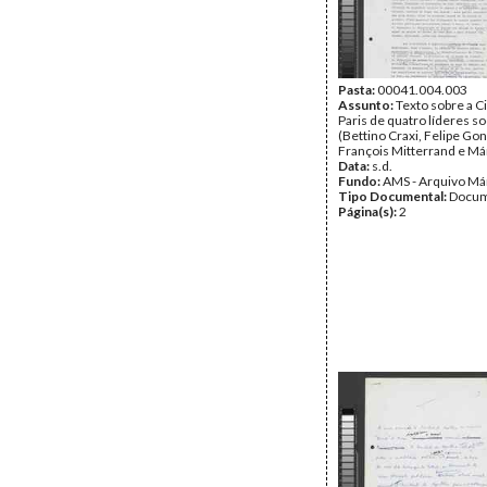
Pasta:
00041.004.003
Assunto:
Texto sobre a C
Paris de quatro líderes so
(Bettino Craxi, Felipe Gon
François Mitterrand e Már
Data:
s.d.
Fundo:
AMS - Arquivo Má
Tipo Documental:
Docum
Página(s):
2