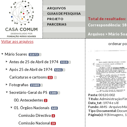
ARQUIVOS
GUIAS DE PESQUISA
Total de resultados:
PROJETO
PARCERIAS
Correspondência:
18
Arquivos
>
Mário Soa
Voltar aos arquivos
ordenar po
Mário Soares
31672
I
Antes de 25 de Abril de 1974
3113
I
Após 25 de Abril de 1974
5261
I
Caricaturas e cartoons
33
I
Fotografias
21885
I
Secretário-Geral do PS
1380
I
Pasta:
00120.002
Título:
Administração Fi
00. Antecedentes
2
Data_txt:
1974 e s/d
Fundo:
AMS - Arquivo Má
01. Órgãos Nacionais
640
Tipo Documental:
Docum
Página(s):
9 (8 Imagens, 1
Comissão Directiva
4
Comissão Nacional
28