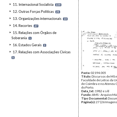
11. Internacional Socialista
229
12. Outras Forças Políticas
25
13. Organizações internacionais
10
14. Recortes
47
15. Relações com Órgãos de
Soberania
1
16. Estados Gerais
2
17. Relações com Associações Cívicas
5
Pasta:
02194.005
Título:
Discursos de MS 
Faculdade de Letras da U
de Coimbra e no Ateneu 
do Porto.
Data_txt:
1982 e s/d
Fundo:
AMS - Arquivo Má
Tipo Documental:
Docum
Página(s):
27 (26 Imagens