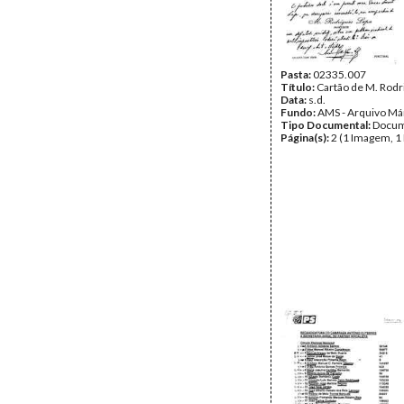
Pasta:
02335.007
Título:
Cartão de M. Rodr
Data:
s.d.
Fundo:
AMS - Arquivo Má
Tipo Documental:
Docum
Página(s):
2 (1 Imagem, 1