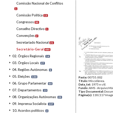
Comissão Nacional de Conflitos
1
Comissão Política
13
Congressos
90
Conselho Directivo
1
Convenções
2
Secretariado Nacional
21
Secretário-Geral
480
02. Órgãos Regionais
14
03. Órgãos Locais
27
04. Regiões Autónomas
6
05. Eleições
134
Pasta:
00755.002
Título:
Miscelânea.
06. Grupo Parlamentar
64
Data_txt:
1975 e s/d.
Fundo:
AMS - Arquivo Má
07. Departamentos
13
Tipo Documental:
Docum
Página(s):
118 (117 Image
08. Organizações Autónomas
20
09. Imprensa Socialista
137
10. Acordos políticos
4