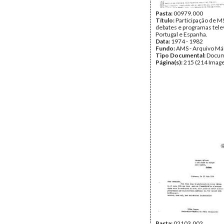
Pasta:
00979.000
Título:
Participação de 
debates e programas tele
Portugal e Espanha.
Data:
1974 - 1982
Fundo:
AMS - Arquivo Má
Tipo Documental:
Docum
Página(s):
215 (214 Image
Pasta:
02103.002