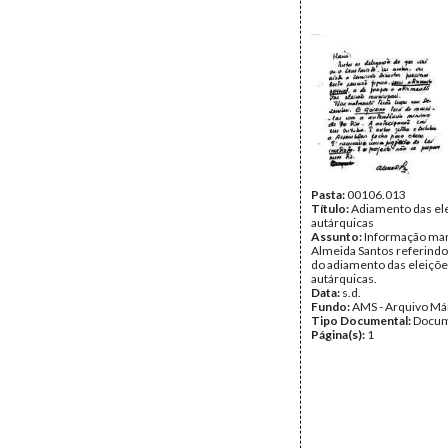
Pasta:
00106.013
Título:
Adiamento das el
autárquicas
Assunto:
Informação man
Almeida Santos referindo
do adiamento das eleiçõ
autárquicas.
Data:
s.d.
Fundo:
AMS - Arquivo Má
Tipo Documental:
Docum
Página(s):
1