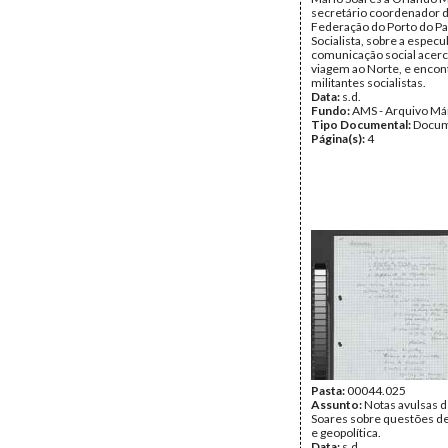
secretário coordenador 
Federação do Porto do Pa
Socialista, sobre a especu
comunicação social acerc
viagem ao Norte, e enco
militantes socialistas.
Data:
s.d.
Fundo:
AMS - Arquivo Má
Tipo Documental:
Docum
Página(s):
4
Pasta:
00044.025
Assunto:
Notas avulsas 
Soares sobre questões de
e geopolítica.
Data:
s.d.