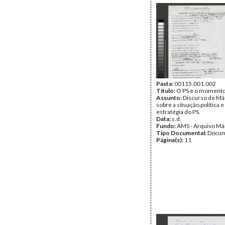
Pasta:
00115.001.002
Título:
O PS e o momento 
Assunto:
Discurso de Má
sobre a situação política e
estratégia do PS.
Data:
s.d.
Fundo:
AMS - Arquivo Má
Tipo Documental:
Docum
Página(s):
11